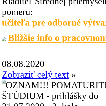
Riaditeľ Strednej priemyse
pomeru:
učiteľa pre odborné výtv
Bližšie info o pracovno
08.08.2020
Zobraziť celý text
»