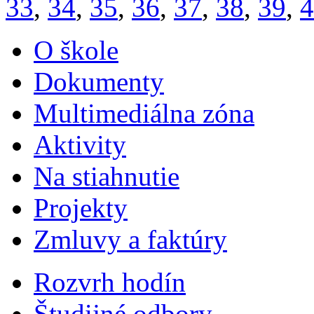
33
,
34
,
35
,
36
,
37
,
38
,
39
,
4
O škole
Dokumenty
Multimediálna zóna
Aktivity
Na stiahnutie
Projekty
Zmluvy a faktúry
Rozvrh hodín
Študijné odbory