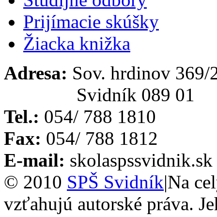
Prijímacie skúšky
Žiacka knižka
Adresa:
Sov. hrdinov 369/
Svidník 089 01
Tel.:
054/ 788 1810
Fax:
054/ 788 1812
E-mail:
skola
spssvidnik.sk
© 2010
SPŠ Svidník
|
Na cel
vzťahujú autorské práva. Je