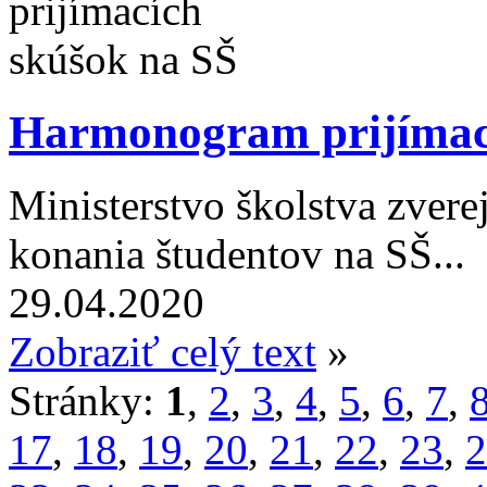
Harmonogram prijímac
Ministerstvo školstva zver
konania študentov na SŠ...
29.04.2020
Zobraziť celý text
»
Stránky:
1
,
2
,
3
,
4
,
5
,
6
,
7
,
17
,
18
,
19
,
20
,
21
,
22
,
23
,
2