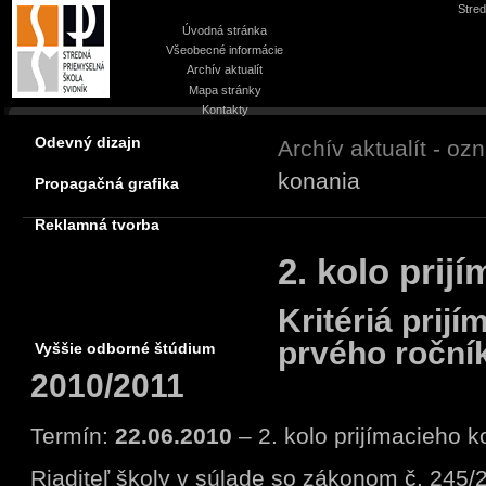
Stred
Úvodná stránka
Všeobecné informácie
Archív aktualít
Mapa stránky
Kontakty
Odevný dizajn
Archív aktualít - o
konania
Propagačná grafika
Reklamná tvorba
2. kolo prij
Kritériá prij
prvého roční
Vyššie odborné štúdium
2010/2011
Termín:
22.06.2010
– 2. kolo prijímacieho 
Riaditeľ školy v súlade so zákonom č. 245/