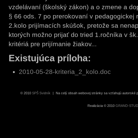
vzdelávaní (školský zákon) a o zmene a do
§ 66 ods. 7 po prerokovaní v pedagogickej 
2.kolo prijímacích skúšok, pretože sa nenapl
ktorých možno prijať do tried 1.ročníka v šk
kritériá pre prijímanie žiakov...
Existujúca príloha:
2010-05-28-kriteria_2_kolo.doc
© 2010
SPŠ Svidník
|
Na celý obsah webovej stránky sa vzťahujú autorské pr
Realizácia © 2010
GRAND-STUDIO 