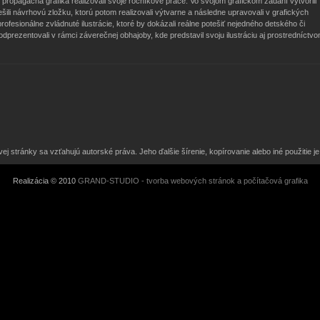
ropagačná grafika realizovali svoje ročníkové práce. Vo svojom grafickom zadaní vytvorili
iešili návrhovú zložku, ktorú potom realizovali výtvarne a následne upravovali v grafických
esionálne zvládnuté ilustrácie, ktoré by dokázali reálne potešiť nejedného detského či
dprezentovali v rámci záverečnej obhajoby, kde predstavil svoju ilustráciu aj prostredníctv
j stránky sa vzťahujú autorské práva. Jeho ďalšie šírenie, kopírovanie alebo iné použitie
Realizácia © 2010
GRAND-STUDIO - tvorba webových stránok a počítačová grafika