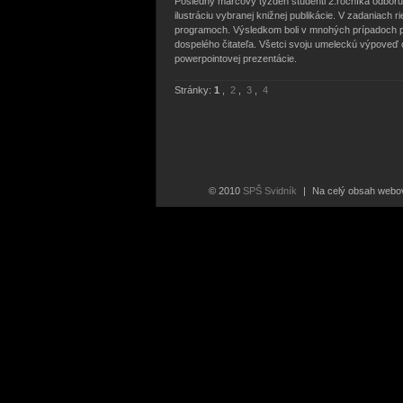
Posledný marcový týždeň študenti 2.ročníka odboru p
ilustráciu vybranej knižnej publikácie. V zadaniach r
programoch. Výsledkom boli v mnohých prípadoch prof
dospelého čitateľa. Všetci svoju umeleckú výpoveď o
powerpointovej prezentácie.
Stránky:
1
,
2
,
3
,
4
© 2010
SPŠ Svidník
|
Na celý obsah webove