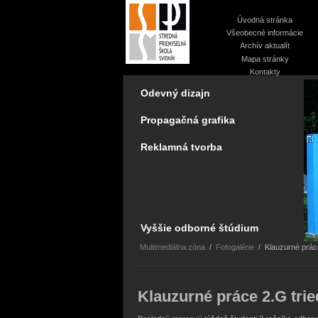
Úvodná stránka
Všeobecné informácie
Archív aktualít
Mapa stránky
Kontakty
Odevný dizajn
Propagačná grafika
Reklamná tvorba
Vyššie odborné štúdium
Multimediálna zóna
/
Fotogalérie
/
Klauzurné prác
Klauzurné práce 2.G trie