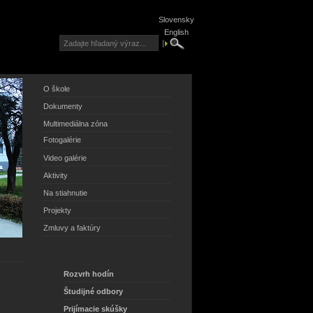
Slovensky
English
O škole
Dokumenty
Multimediálna zóna
Fotogalérie
Video galérie
Aktivity
Na stiahnutie
Projekty
Zmluvy a faktúry
Rozvrh hodín
Študijné odbory
Prijímacie skúšky