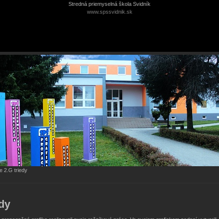
Stredná priemyselná škola Svidník
www.spssvidnik.sk
e 2.G triedy
dy