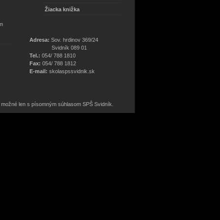
Žiacka knižka
om
Adresa:
Sov. hrdinov 369/24
Svidník 089 01
Tel.:
054/ 788 1810
Fax:
054/ 788 1812
E-mail:
skola
spssvidnik.sk
 je možné len s písomným súhlasom SPŠ Svidník.