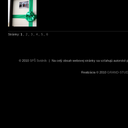
Stránky:
1
,
2
,
3
,
4
,
5
,
6
© 2010
SPŠ Svidník
|
Na celý obsah webovej stránky sa vzťahujú autorské pr
Realizácia © 2010
GRAND-STUDIO 