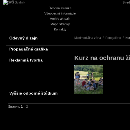
Stred
Úvodná stránka
Všeobecné informácie
Archív aktualít
Mapa stránky
Kontakty
Odevný dizajn
Multimediálna zóna
/
Fotogalérie
/
Kur
Propagačná grafika
Kurz na ochranu ži
Reklamná tvorba
Vyššie odborné štúdium
Stránky:
1
,
2